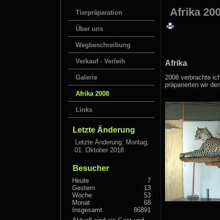
Afrika 20
Tierpräparation
Über uns
Wegbeschreibung
Verkauf - Verleih
Afrika
Galerie
2008 verbrachte ic
präparierten wir d
Afrika 2008
Links
Letzte Änderung
Letzte Änderung: Montag,
01. Oktober 2018
Besucher
Heute
7
Gestern
13
Woche
53
Monat
68
Insgesamt
86891